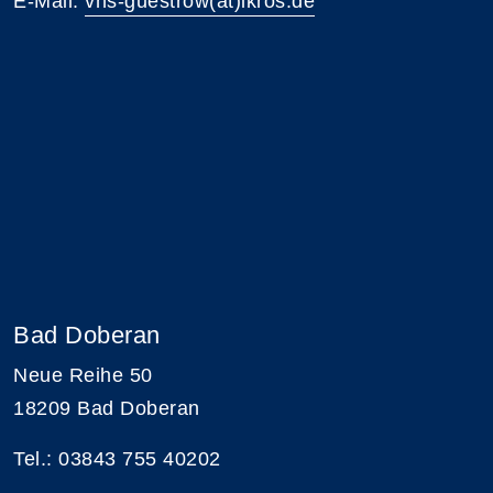
E-Mail:
vhs-guestrow(at)lkros.de
Bad Doberan
Neue Reihe 50
18209 Bad Doberan
Tel.: 03843 755 40202