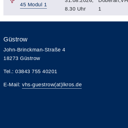
31.08.2026,
Doberan,VH
45 Modul 1
8.30 Uhr
1
Güstrow
John-Brinckman-Straße 4
18273 Güstrow
Tel.: 03843 755 40201
E-Mail:
vhs-guestrow(at)lkros.de