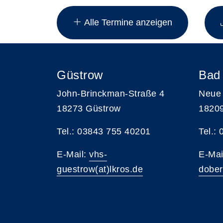
Insgesamt gibt es 11 Termine zum dies
Alle Termine anzeigen
Güstrow
Bad
John-Brinckman-Straße 4
Neue 
18273 Güstrow
1820
Tel.: 03843 755 40201
Tel.:
E-Mail:
vhs-
E-Mai
guestrow(at)lkros.de
dober