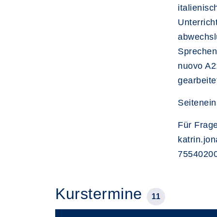
italienis
Unterrich
abwechslu
Sprechen
nuovo A2:
gearbeite
Seitenein
Für Frage
katrin.jo
75540200
Kurstermine
11