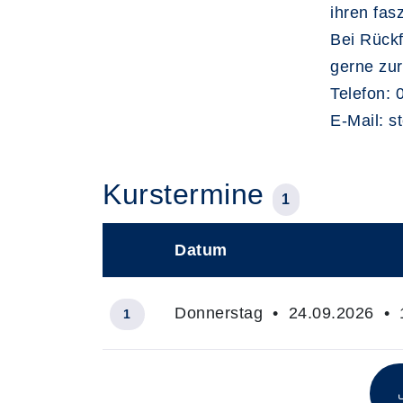
ihren fas
Bei Rückf
gerne zur
Telefon:
E-Mail: s
Kurstermine
1
Datum
–
Donnerstag • 24.09.2026 • 1
1
Insgesamt gibt es 1 Termine zum diese