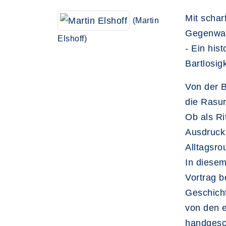
Mit schar
(Martin
Gegenwa
Elshoff)
- Ein his
Bartlosigk
Von der 
die Rasur
Ob als Ri
Ausdruck 
Alltagsro
In diesem
Vortrag b
Geschich
von den e
handgesch