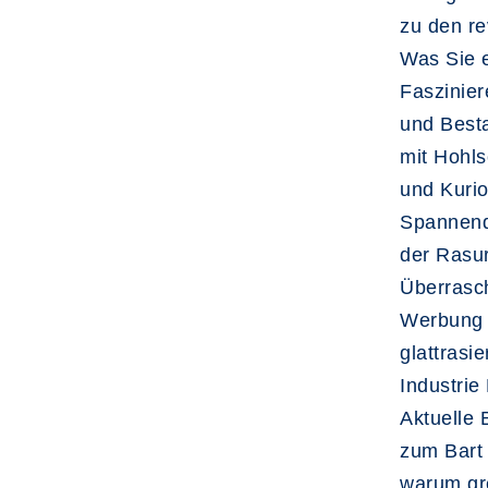
zu den re
Was Sie e
Faszinie
und Besta
mit Hohls
und Kurio
Spannend
der Rasu
Überrasch
Werbung 
glattrasi
Industri
Aktuelle 
zum Bart
warum gre