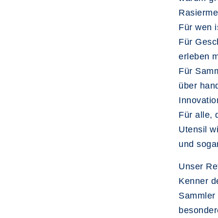
Rasierme
Für wen i
Für Gesch
erleben 
Für Samm
über hand
Innovatio
Für alle,
Utensil w
und sogar
Unser Ref
Kenner de
Sammler g
besondere