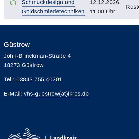
Schmuckdesign und
12.12.2026,
Rost
Goldschmiedetechniken
11.00 Uhr
Güstrow
John-Brinckman-Straße 4
18273 Güstrow
Tel.: 03843 755 40201
E-Mail:
vhs-guestrow(at)lkros.de