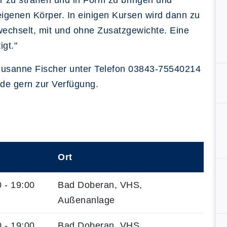
 zu straffen und in Form zu bringen und
 eigenen Körper. In einigen Kursen wird dann zu
wechselt, mit und ohne Zusatzgewichte. Eine
igt."
 Susanne Fischer unter Telefon 03843-75540214
.de gern zur Verfügung.
Ort
 - 19:00
Bad Doberan, VHS,
Außenanlage
 - 19:00
Bad Doberan, VHS,