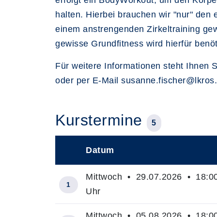
erfolgt ein BodyWorkout, um den Körper
halten. Hierbei brauchen wir "nur" den
einem anstrengenden Zirkeltraining ge
gewisse Grundfitness wird hierfür benöt
Für weitere Informationen steht Ihnen
oder per E-Mail susanne.fischer@lkros
Kurstermine
5
Datum
–
Mittwoch • 29.07.2026 • 18:00
1
Uhr
Mittwoch • 05.08.2026 • 18:00