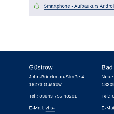
Smartphone - Aufbaukurs Andro
Seite 1 von 3
Güstrow
Bad
John-Brinckman-Straße 4
Neue 
18273 Güstrow
1820
Tel.: 03843 755 40201
Tel.:
E-Mail:
vhs-
E-Mai