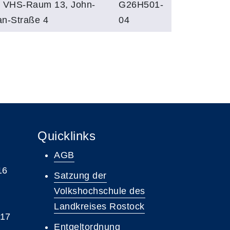
, VHS-Raum 13, John-
G26H501-
an-Straße 4
04
Quicklinks
AGB
16
Satzung der
Volkshochschule des
Landkreises Rostock
 17
Entgeltordnung