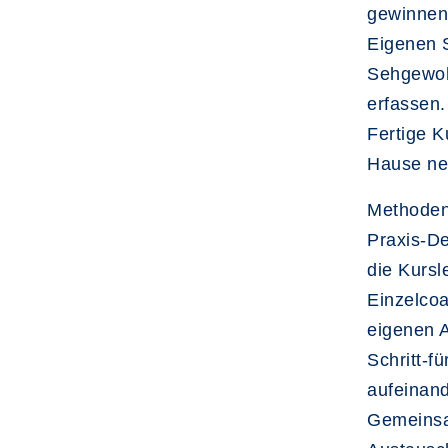
gewinnen
Eigenen S
Sehgewoh
erfassen.
Fertige 
Hause n
Methode
Praxis-D
die Kursl
Einzelcoa
eigenen A
Schritt-f
aufeinan
Gemeinsa