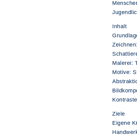
Menschen
Jugendli
Inhalt
Grundlage
Zeichnen:
Schattier
Malerei: 
Motive: S
Abstrakti
Bildkomp
Kontraste
Ziele
Eigene Kr
Handwerkl