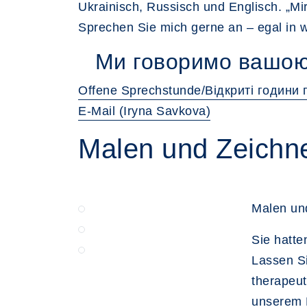
Ukrainisch, Russisch und Englisch. „Mi
Sprechen Sie mich gerne an – egal in 
Ми говоримо вашою
Offene Sprechstunde/Відкриті години
E-Mail (Iryna Savkova)
Malen und Zeichne
Malen un
Sie hatte
Lassen Si
therapeut
unserem 