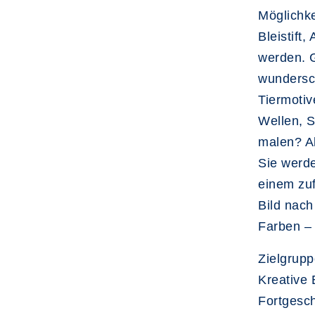
Möglichke
Bleistift,
werden. G
wundersc
Tiermoti
Wellen, S
malen? Al
Sie werd
einem zuf
Bild nach
Farben –
Zielgrup
Kreative 
Fortgesch