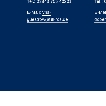
Tel.: 03843 755 40201
Tel.:
E-Mail:
vhs-
E-Mai
guestrow(at)lkros.de
dober