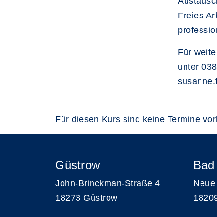
Austausch
Freies Ar
professio
Für weite
unter 03
susanne.f
Für diesen Kurs sind keine Termine vo
Güstrow
Bad
John-Brinckman-Straße 4
Neue 
18273 Güstrow
1820