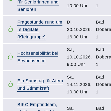
für Seniorinnen und
10.00 Uhr
1
Senioren
Fragestunde rund um
Di.
Bad
´s Digitale
20.10.2026,
Dober
(Kleingruppe)
16.00 Uhr
1
Sa.
Bad
Hochsensibilität bei
10.10.2026,
Dober
Erwachsenen
9.00 Uhr
1
Sa.
Bad
Ein Samstag für Atem
14.11.2026,
Dober
und Stimmkraft
10.00 Uhr
1
BIKO Empfindsam,
Sa.
Bad