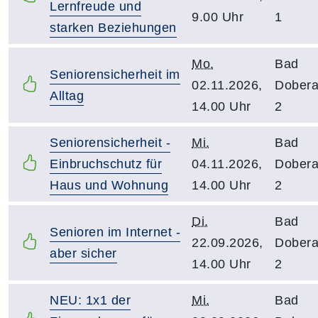
Lernfreude und
9.00 Uhr
1
starken Beziehungen
Mo.
Bad
Seniorensicherheit im
02.11.2026,
Dober
Alltag
14.00 Uhr
2
Seniorensicherheit -
Mi.
Bad
Einbruchschutz für
04.11.2026,
Dober
Haus und Wohnung
14.00 Uhr
2
Di.
Bad
Senioren im Internet -
22.09.2026,
Dober
aber sicher
14.00 Uhr
2
NEU: 1x1 der
Mi.
Bad