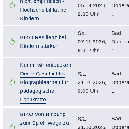
nicht empfindlich!-
05.09.2026,
Dober
Hochsensibilität bei
9.00 Uhr
1
Kindern
Sa.
Bad
BIKO Resilienz bei
07.11.2026,
Dober
Kindern stärken
9.00 Uhr
1
Komm wir entdecken
Deine Geschichte-
Sa.
Bad
Biographiearbeit für
21.11.2026,
Dober
pädagogische
9.00 Uhr
1
Fachkräfte
BIKO Von Bindung
Sa.
Bad
zum Spiel: Wege zu
31.10.2026,
Dober