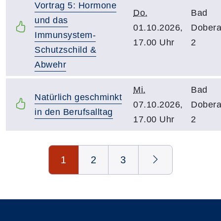
Vortrag 5: Hormone
Do.
Bad
und das
01.10.2026,
Dober
Immunsystem-
17.00 Uhr
2
Schutzschild &
Abwehr
Mi.
Bad
Natürlich geschminkt
07.10.2026,
Dober
in den Berufsalltag
17.00 Uhr
2
Seite 1 von 3
1
2
3