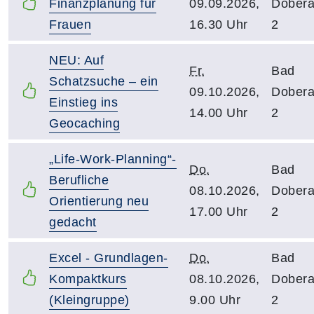
Finanzplanung für
09.09.2026,
Dober
Frauen
16.30 Uhr
2
NEU: Auf
Fr.
Bad
Schatzsuche – ein
09.10.2026,
Dober
Einstieg ins
14.00 Uhr
2
Geocaching
„Life-Work-Planning“-
Do.
Bad
Berufliche
08.10.2026,
Dober
Orientierung neu
17.00 Uhr
2
gedacht
Excel - Grundlagen-
Do.
Bad
Kompaktkurs
08.10.2026,
Dober
(Kleingruppe)
9.00 Uhr
2