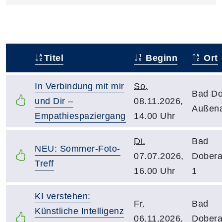
Titel
Beginn
Ort
–
In Verbindung mit mir
So.
Bad Do
und Dir –
08.11.2026,
Außen
Empathiespaziergang
14.00 Uhr
Di.
Bad
NEU: Sommer-Foto-
07.07.2026,
Dober
Treff
16.00 Uhr
1
KI verstehen:
Fr.
Bad
Künstliche Intelligenz
06.11.2026,
Dober