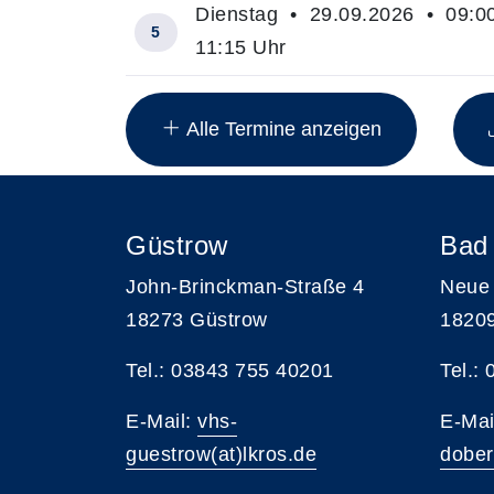
Dienstag • 29.09.2026 • 09:00
5
11:15 Uhr
Insgesamt gibt es 8 Termine zum diese
Alle Termine anzeigen
Güstrow
Bad
John-Brinckman-Straße 4
Neue 
18273 Güstrow
1820
Tel.: 03843 755 40201
Tel.:
E-Mail:
vhs-
E-Mai
guestrow(at)lkros.de
dober