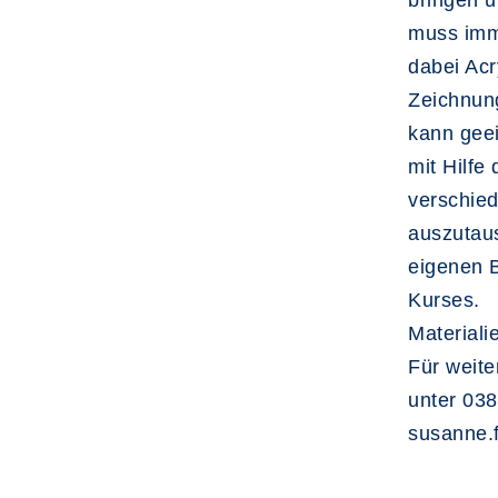
bringen u
muss imm
dabei Acr
Zeichnung
kann geei
mit Hilfe 
verschied
auszutau
eigenen B
Kurses.
Materiali
Für weite
unter 03
susanne.f