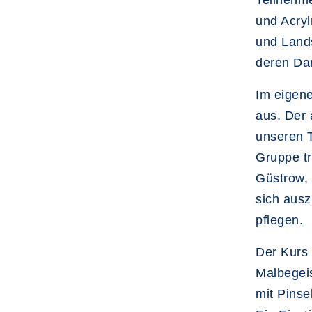
Teilnehme
und Acryl
und Lands
deren Dar
Im eigene
aus. Der 
unseren T
Gruppe tr
Güstrow, 
sich ausz
pflegen.
Der Kurs 
Malbegeis
mit Pinse