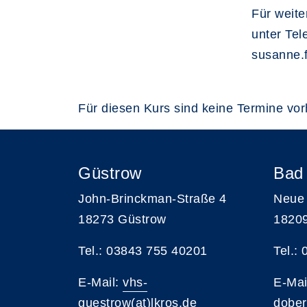
Für weite
unter Te
susanne.f
Für diesen Kurs sind keine Termine vo
Güstrow
Bad
John-Brinckman-Straße 4
Neue 
18273 Güstrow
1820
Tel.: 03843 755 40201
Tel.:
E-Mail:
vhs-
E-Mai
guestrow(at)lkros.de
dober