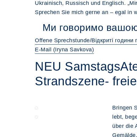
Ukrainisch, Russisch und Englisch. „Mi
Sprechen Sie mich gerne an – egal in 
Ми говоримо вашою
Offene Sprechstunde/Відкриті години
E-Mail (Iryna Savkova)
NEU SamstagsAtel
Strandszene- freie
Bringen S
lebt, bege
über die 
Gemälde. 