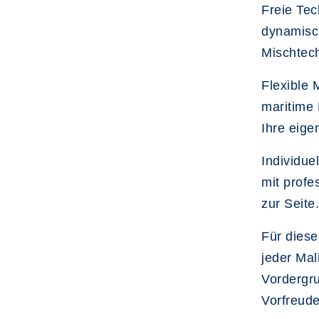
Freie Tec
dynamisc
Mischtec
Flexible 
maritime 
Ihre eige
Individue
mit profe
zur Seite
Für diese
jeder Mal
Vordergr
Vorfreud