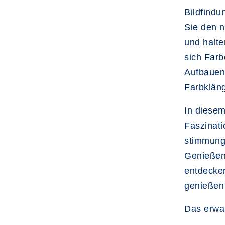
Bildfindu
Sie den 
und halte
sich Far
Aufbauen 
Farbkläng
In diese
Faszinat
stimmung
Genießen
entdecke
genießen 
Das erwar