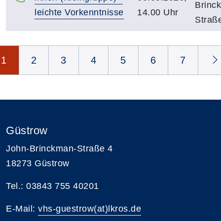
Brinc
leichte Vorkenntnisse
14.00 Uhr
Straß
Seite 1 von 7
1
2
3
4
5
6
7
Güstrow
John-Brinckman-Straße 4
18273 Güstrow
Tel.: 03843 755 40201
E-Mail:
vhs-guestrow(at)lkros.de