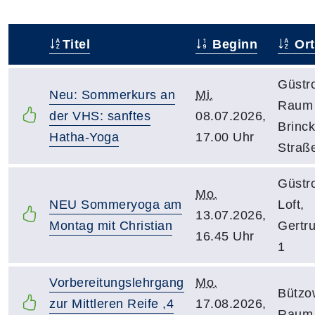
Titel
Beginn
Ort
–
Güstr
Neu: Sommerkurs an
Mi.
Raum 
der VHS: sanftes
08.07.2026,
Brinc
Hatha-Yoga
17.00 Uhr
Straß
Güstr
Mo.
NEU Sommeryoga am
Loft,
13.07.2026,
Montag mit Christian
Gertr
16.45 Uhr
1
Vorbereitungslehrgang
Mo.
Bützo
zur Mittleren Reife ,4
17.08.2026,
Raum