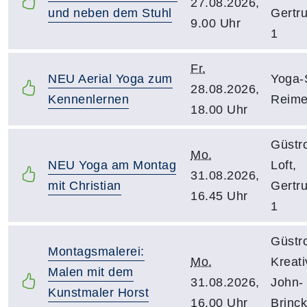
27.08.2026,
und neben dem Stuhl
Gertr
9.00 Uhr
1
Fr.
NEU Aerial Yoga zum
Yoga-
28.08.2026,
Kennenlernen
Reime
18.00 Uhr
Güstr
Mo.
NEU Yoga am Montag
Loft,
31.08.2026,
mit Christian
Gertr
16.45 Uhr
1
Güstr
Montagsmalerei:
Mo.
Kreat
Malen mit dem
31.08.2026,
John-
Kunstmaler Horst
16.00 Uhr
Brinc