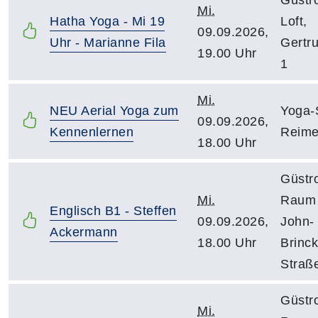
Mi.
Hatha Yoga - Mi 19
Loft,
09.09.2026,
Uhr - Marianne Fila
Gertr
19.00 Uhr
1
Mi.
NEU Aerial Yoga zum
Yoga-
09.09.2026,
Kennenlernen
Reime
18.00 Uhr
Güstr
Mi.
Raum 
Englisch B1 - Steffen
09.09.2026,
John-
Ackermann
18.00 Uhr
Brinc
Straß
Güstr
Mi.