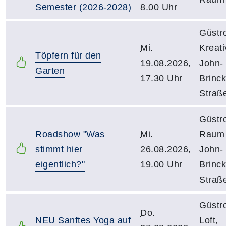
Semester (2026-2028)
8.00 Uhr
Güstr
Mi.
Kreat
Töpfern für den
19.08.2026,
John-
Garten
17.30 Uhr
Brinc
Straß
Güstr
Roadshow "Was
Mi.
Raum 
stimmt hier
26.08.2026,
John-
eigentlich?"
19.00 Uhr
Brinc
Straß
Güstr
Do.
NEU Sanftes Yoga auf
Loft,