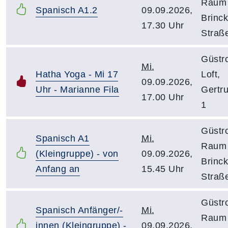
Raum 
Spanisch A1.2
09.09.2026,
Brinc
17.30 Uhr
Straß
Güstr
Mi.
Hatha Yoga - Mi 17
Loft,
09.09.2026,
Uhr - Marianne Fila
Gertr
17.00 Uhr
1
Güstr
Spanisch A1
Mi.
Raum 
(Kleingruppe) - von
09.09.2026,
Brinc
Anfang an
15.45 Uhr
Straß
Güstr
Spanisch Anfänger/-
Mi.
Raum 
innen (Kleingruppe) -
09.09.2026,