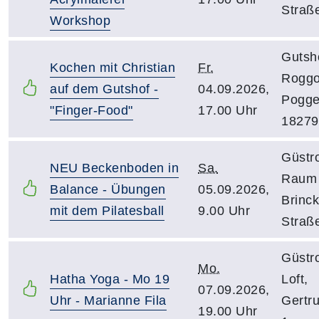
Straß
Workshop
Gutsh
Kochen mit Christian
Fr.
Roggo
auf dem Gutshof -
04.09.2026,
Pogge
"Finger-Food"
17.00 Uhr
18279
Güstr
NEU Beckenboden in
Sa.
Raum 
Balance - Übungen
05.09.2026,
Brinc
mit dem Pilatesball
9.00 Uhr
Straß
Güstr
Mo.
Hatha Yoga - Mo 19
Loft,
07.09.2026,
Uhr - Marianne Fila
Gertr
19.00 Uhr