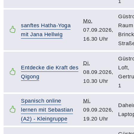
1
Güstr
Mo.
sanftes Hatha-Yoga
Raum 
07.09.2026,
mit Jana Hellwig
Brinc
16.30 Uhr
Straß
Güstr
Di.
Entdecke die Kraft des
Loft,
08.09.2026,
Qigong
Gertr
10.30 Uhr
1
Spanisch online
Mi.
Dahe
lernen mit Sebastian
09.09.2026,
Lapto
(A2) - Kleingruppe
19.20 Uhr
Güstr