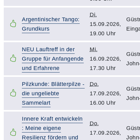
Di.
Argentinischer Tango:
Güstr
15.09.2026,
Grundkurs
Eing
19.00 Uhr
NEU Lauftreff in der
Mi.
Güst
Gruppe für Anfangende
16.09.2026,
John
und Erfahrene
17.30 Uhr
Pilzkunde: Blätterpilze -
Do.
Güst
die ungeliebte
17.09.2026,
John
Sammelart
16.00 Uhr
Innere Kraft entwickeln
Do.
: Meine eigene
Güst
17.09.2026,
Resilienz fördern und
John