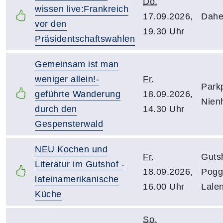
Do.
wissen live:Frankreich
17.09.2026,
Dahe
vor den
19.30 Uhr
Präsidentschaftswahlen
Gemeinsam ist man
weniger allein!-
Fr.
Park
geführte Wanderung
18.09.2026,
Nien
durch den
14.30 Uhr
Gespensterwald
NEU Kochen und
Fr.
Guts
Literatur im Gutshof -
18.09.2026,
Pogg
lateinamerikanische
16.00 Uhr
Lale
Küche
So.