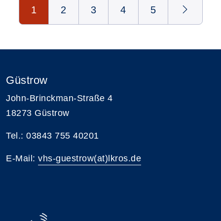
Seite 1 von 5
1
2
3
4
5
Güstrow
John-Brinckman-Straße 4
18273 Güstrow
Tel.: 03843 755 40201
E-Mail:
vhs-guestrow(at)lkros.de