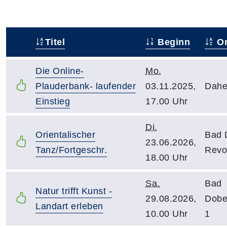
Titel
Beginn
Or
–
Die Online-
Mo.
Plauderbank- laufender
03.11.2025,
Dahe
Einstieg
17.00 Uhr
Di.
Orientalischer
Bad 
23.06.2026,
Tanz/Fortgeschr.
Revo
18.00 Uhr
Sa.
Bad
Natur trifft Kunst -
29.08.2026,
Dobe
Landart erleben
10.00 Uhr
1