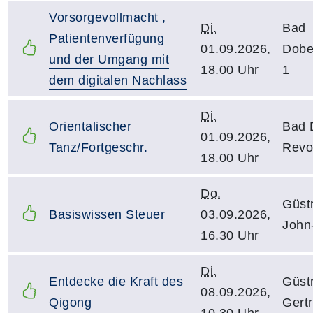
Vorsorgevollmacht ,
Di.
Bad
Patientenverfügung
01.09.2026,
Dobe
und der Umgang mit
18.00 Uhr
1
dem digitalen Nachlass
Di.
Orientalischer
Bad 
01.09.2026,
Tanz/Fortgeschr.
Revo
18.00 Uhr
Do.
Güst
Basiswissen Steuer
03.09.2026,
John
16.30 Uhr
Di.
Entdecke die Kraft des
Güstr
08.09.2026,
Qigong
Gert
10.30 Uhr