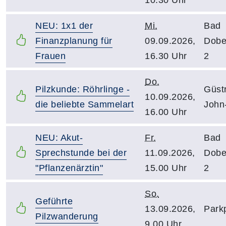
NEU: 1x1 der
Mi.
Bad
Finanzplanung für
09.09.2026,
Dobe
Frauen
16.30 Uhr
2
Do.
Pilzkunde: Röhrlinge -
Güst
10.09.2026,
die beliebte Sammelart
John
16.00 Uhr
NEU: Akut-
Fr.
Bad
Sprechstunde bei der
11.09.2026,
Dobe
"Pflanzenärztin"
15.00 Uhr
2
So.
Geführte
13.09.2026,
Park
Pilzwanderung
9.00 Uhr