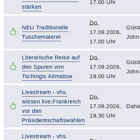
17.00 Uhr
stärken
Do.
NEU Traditionelle
Güst
17.09.2026,
Tuschemalerei
John
17.00 Uhr
Literarische Reise auf
Do.
Güst
den Spuren von
17.09.2026,
John
Tschingis Aitmatow
19.00 Uhr
Livestream - vhs.
Do.
wissen live:Frankreich
17.09.2026,
Dahe
vor den
19.30 Uhr
Präsidentschaftswahlen
Livestream - vhs.