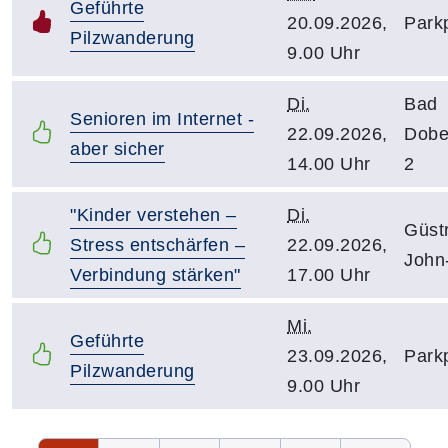
Geführte
20.09.2026,
Park
Pilzwanderung
9.00 Uhr
Di.
Bad
Senioren im Internet -
22.09.2026,
Dobe
aber sicher
14.00 Uhr
2
"Kinder verstehen –
Di.
Güst
Stress entschärfen –
22.09.2026,
John
Verbindung stärken"
17.00 Uhr
Mi.
Geführte
23.09.2026,
Park
Pilzwanderung
9.00 Uhr