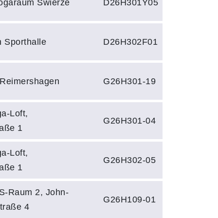
ogaraum Swierze
D26H301Y05
 Sporthalle
D26H302F01
 Reimershagen
G26H301-19
a-Loft,
G26H301-04
raße 1
a-Loft,
G26H302-05
raße 1
S-Raum 2, John-
G26H109-01
traße 4