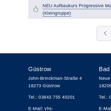
NEU Aufbaukurs Progressive M
(Kleingruppe)
Seite 2 von 7
Güstrow
Bad
John-Brinckman-Straße 4
Neue 
18273 Güstrow
1820
Tel.: 03843 755 40201
Tel.:
E-Mail:
vhs-
E-Mai