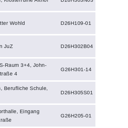
tter Wohld
D26H109-01
n JuZ
D26H302B04
S-Raum 3+4, John-
G26H301-14
traße 4
 Berufliche Schule,
D26H305S01
rthalle, Eingang
G26H205-01
traße