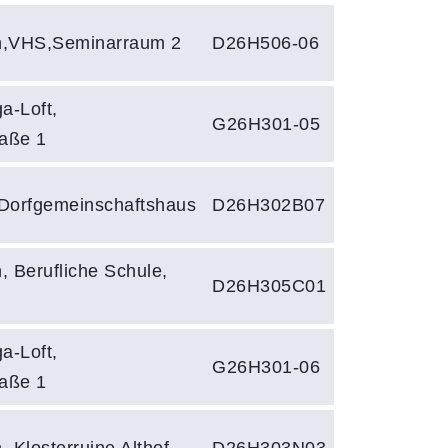
n,VHS,Seminarraum 2
D26H506-06
a-Loft,
G26H301-05
raße 1
 Dorfgemeinschaftshaus
D26H302B07
 Berufliche Schule,
D26H305C01
a-Loft,
G26H301-06
raße 1
 Klosterruine Althof
D26H303N03