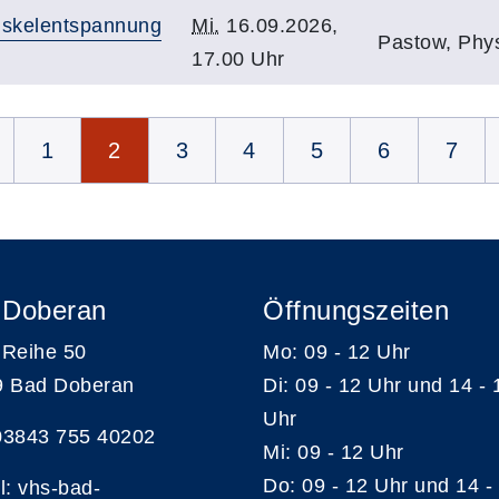
uskelentspannung
Mi.
16.09.2026,
Pastow, Phys
17.00 Uhr
1
2
3
4
5
6
7
 Doberan
Öffnungszeiten
Reihe 50
Mo: 09 - 12 Uhr
9 Bad Doberan
Di: 09 - 12 Uhr und 14 - 
Uhr
 03843 755 40202
Mi: 09 - 12 Uhr
Do: 09 - 12 Uhr und 14 -
l:
vhs-bad-