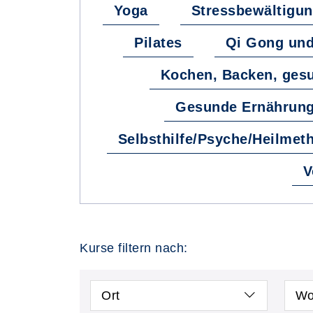
Yoga
Stressbewältigu
Pilates
Qi Gong und
Kochen, Backen, ges
Gesunde Ernährun
Selbsthilfe/Psyche/Heilmet
V
Kurse filtern nach:
Ort
Wo