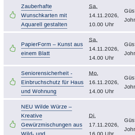
Zauberhafte
Sa.
Güs
Wunschkarten mit
14.11.2026,
Joh
Aquarell gestalten
10.00 Uhr
Sa.
PapierForm – Kunst aus
Güs
14.11.2026,
einem Blatt
Joh
14.00 Uhr
Seniorensicherheit -
Mo.
Güs
Einbruchschutz für Haus
16.11.2026,
Joh
und Wohnung
14.00 Uhr
NEU Wilde Würze –
Kreative
Di.
Güs
Gewürzmischungen aus
17.11.2026,
Joh
Wild- und
16.00 Uhr