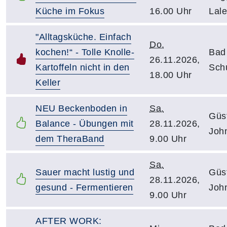
Küche im Fokus
16.00 Uhr
Lale
"Alltagsküche. Einfach
Do.
kochen!“ - Tolle Knolle-
Bad
26.11.2026,
Kartoffeln nicht in den
Sch
18.00 Uhr
Keller
NEU Beckenboden in
Sa.
Güs
Balance - Übungen mit
28.11.2026,
Joh
dem TheraBand
9.00 Uhr
Sa.
Sauer macht lustig und
Güs
28.11.2026,
gesund - Fermentieren
Joh
9.00 Uhr
AFTER WORK: