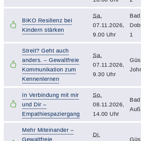
Sa.
Bad
BIKO Resilienz bei
07.11.2026,
Dob
Kindern stärken
9.00 Uhr
1
Streit? Geht auch
Sa.
anders. – Gewaltfreie
Güs
07.11.2026,
Kommunikation zum
Joh
9.30 Uhr
Kennenlernen
In Verbindung mit mir
So.
Bad
und Dir –
08.11.2026,
Auß
Empathiespaziergang
14.00 Uhr
Mehr Miteinander –
Di.
Gewaltfreie
Güs