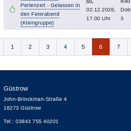
Mi.
Bad
Perlenzeit - Gelassen in
02.12.2026,
Dob
den Feierabend
17.00 Uhr
3
(Kleingruppe)
Seite 6 von 7
1
2
3
4
5
6
7
Güstrow
John-Brinckman-Straße 4
18273 Güstrow
Tel.: 03843 755 40201