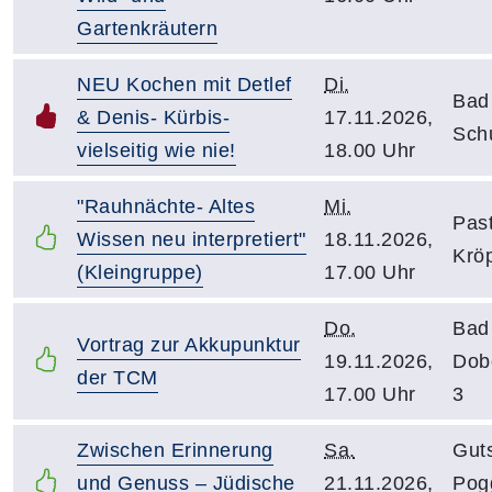
Gartenkräutern
NEU Kochen mit Detlef
Di.
Bad
& Denis- Kürbis-
17.11.2026,
Sch
vielseitig wie nie!
18.00 Uhr
"Rauhnächte- Altes
Mi.
Past
Wissen neu interpretiert"
18.11.2026,
Kröp
(Kleingruppe)
17.00 Uhr
Do.
Bad
Vortrag zur Akkupunktur
19.11.2026,
Dob
der TCM
17.00 Uhr
3
Zwischen Erinnerung
Sa.
Gut
und Genuss – Jüdische
21.11.2026,
Pog