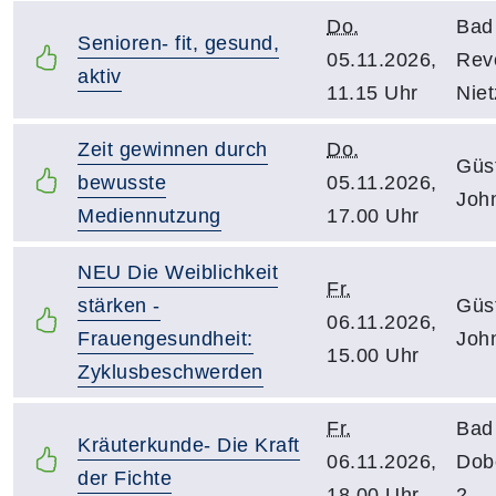
Do.
Bad
Senioren- fit, gesund,
05.11.2026,
Rev
aktiv
11.15 Uhr
Niet
Zeit gewinnen durch
Do.
Güs
bewusste
05.11.2026,
Joh
Mediennutzung
17.00 Uhr
NEU Die Weiblichkeit
Fr.
stärken -
Güs
06.11.2026,
Frauengesundheit:
Joh
15.00 Uhr
Zyklusbeschwerden
Fr.
Bad
Kräuterkunde- Die Kraft
06.11.2026,
Dob
der Fichte
18.00 Uhr
2