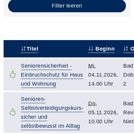
Filter leeren
Titel
Beginn
O
–
Seniorensicherheit -
Mi.
Bad
Einbruchschutz für Haus
04.11.2026,
Dob
und Wohnung
14.00 Uhr
2
Senioren-
Do.
Bad
Selbstverteidigungskurs-
05.11.2026,
Rev
sicher und
10.00 Uhr
Niet
selbstbewusst im Alltag